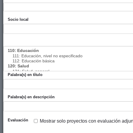
Empoderamiento
Diputación
Mugen
2023
socioeconómico
Foral de
Gainetik
Socio local
de 2
Gipuzkoa
organizaciones
de mujeres
Identidad y
Diputación
Paz con
2023
resistencia: La
Foral de
Dignidad
lucha de la
Gipuzkoa
juventud
palestina frente a
Palabra(s) en título
la fragmentación
geopolítica
Palabra(s) en descripción
Mujeres dalits
Diputación
Alboan
2023
trabajadoras, por
Foral de
el derecho a una
Gipuzkoa
vida libre de
Evaluación
Mostrar solo proyectos con evaluación adju
violencia y de
discriminación