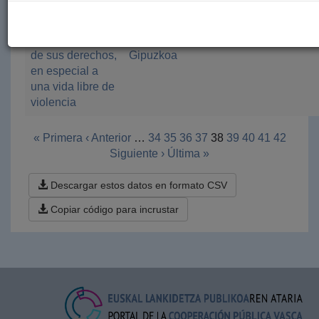
Mujeres activas
Diputación
PROCLADE
2023
por la defensa
Foral de
YANAPAY
de sus derechos,
Gipuzkoa
en especial a
una vida libre de
violencia
« Primera
‹ Anterior
…
34
35
36
37
38
39
40
41
42
Siguiente ›
Última »
Descargar estos datos en formato CSV
Copiar código para incrustar