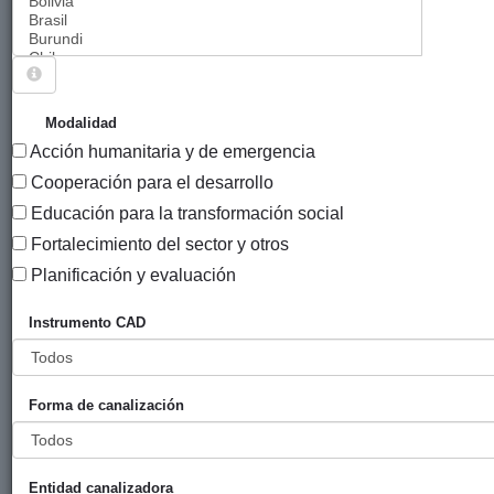
Sigue explorando
PROYECTOS QUE TIENEN EL INSTRUMENTO
Modalidad
"PROYECTOS DE DESARROLLO EN LOS PAÍSES
Acción humanitaria y de emergencia
EMPOBRECIDOS DEL SUR".
Cooperación para el desarrollo
209 PROYECTOS
Educación para la transformación social
Fortalecimiento del sector y otros
Año
Planificación y evaluación
Entidad
Entidad
de
financiadora
canalizadora
inicio
Instrumento CAD
Título
Atención,
Diputación
Medicus
2023
prevención e
Foral de
Mundi
Forma de canalización
incidencia para
Gipuzkoa
Gipuzkoa
una vida libre de
violencia
Entidad canalizadora
machista