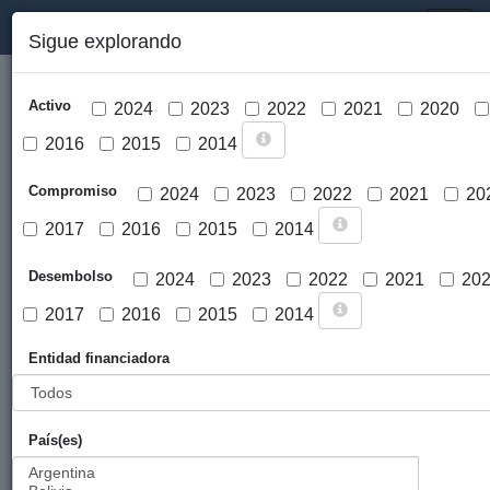
PORTAL DE LA COOPERACIÓN PÚBLICA VASCA
Toggl
Sigue explorando
naviga
Activo
2024
2023
2022
2021
2020
2016
2015
2014
Compromiso
2024
2023
2022
2021
20
2017
2016
2015
2014
Cargar mapa
Desembolso
2024
2023
2022
2021
20
2017
2016
2015
2014
Entidad financiadora
País(es)