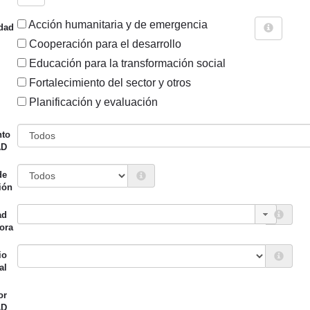
Acción humanitaria y de emergencia
dad
Cooperación para el desarrollo
Educación para la transformación social
Fortalecimiento del sector y otros
Sigue explorando
Planificación y evaluación
N EL INSTRUMENTO "COOPERACIÓN DIRECTA Y OTRAS FOR
nto
AD
130 PROYECTOS
de
Entidad canalizadora
Año de
ión
d financiadora
inicio
ad
ión Foral de Bizkaia
ABAO
2020
ora
ión Foral de Bizkaia
Fundación
2020
io
Guggenheim Bilbao
al
ión Foral de Bizkaia
Fundación Athletic
2020
or
AD
Club