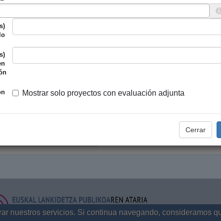
ión Foral de Bizkaia
Koop SF34
2020
s)
lo
ión Foral de Bizkaia
CONGD-EUSK
2021
s)
en
ón
ón
Mostrar solo proyectos con evaluación adjunta
Primera
‹ Anterior
…
6
7
8
9
10
11
12
13
14
…
Siguiente ›
Últim
Cerrar
Copiar código para incrustar
orar nuestros servicios. Si continua navegando, consideramos q