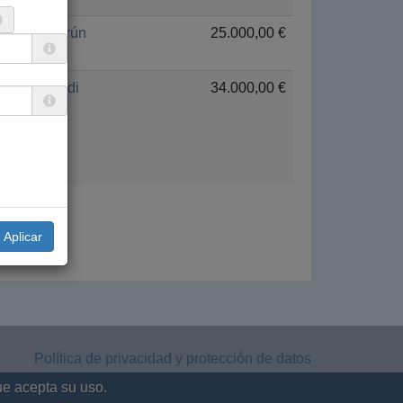
Camerún
25.000,00 €
Euskadi
34.000,00 €
a »
Política de privacidad y protección de datos
Aviso legal
ue acepta su uso.
Política de cookies