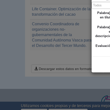
Life Container. Optimización de la
Diputac
Palabra(
transformación del cacao
en títu
Convenio Coordinadora de
Diputac
Palabra(
organizaciones no-
gubernamentales de la
descripci
Comunidad Autónoma Vasca para
el Desarrollo del Tercer Mundo.
Evaluaci
« 
Descargar estos datos en formato CSV
Utilizamos cookies propias y de terceros para mej