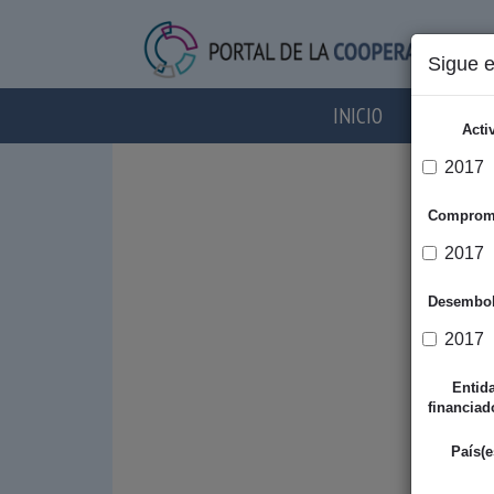
Sigue 
INICIO
AGENTES
Acti
2017
Comprom
2017
Desembo
2017
Entid
financiad
País(e