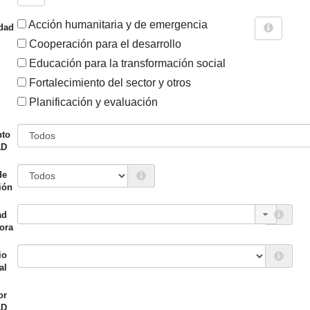
Acción humanitaria y de emergencia
dad
Cooperación para el desarrollo
Educación para la transformación social
Fortalecimiento del sector y otros
Sigue explorando
Planificación y evaluación
EL INSTRUMENTO "CONVOCATORIA ANUAL – SECCIÓN AS 
nto
AD
57 PROYECTOS
de
Entidad canalizadora
Año de
ión
d financiadora
inicio
ad
iento de Vitoria-Gasteiz
Medicus Mundi Araba
2018
ora
io de Cooperación al
llo)
io
al
iento de Vitoria-Gasteiz
Solidaridad
2019
or
io de Cooperación al
Internacional
AD