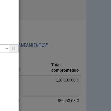
(AGUA Y SANEAMIENTO)".
Total
País
comprometido
Perú
110.000,00 €
Guinea
95.053,08 €