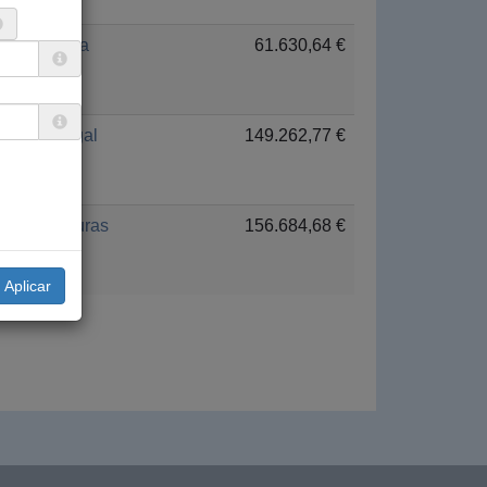
Guinea
61.630,64 €
Senegal
149.262,77 €
Honduras
156.684,68 €