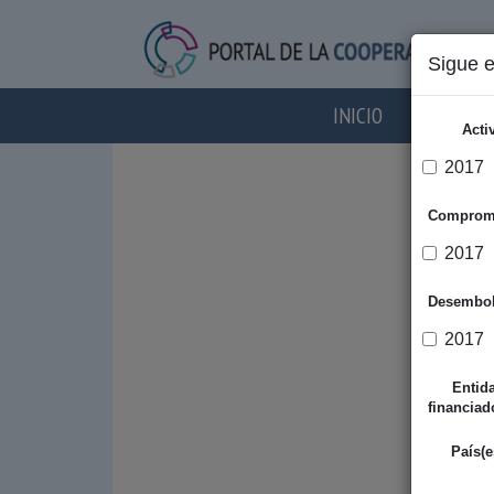
Sigue 
INICIO
AGENTES
Acti
2017
Comprom
2017
Desembo
2017
Entid
financiad
País(e