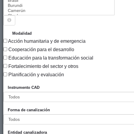
Sigue explorando
PROYECTOS QUE TIENEN EL INSTRUMENTO
Modalidad
"AYUDAS A PROYECTOS DE COOPERACIÓN AL
Acción humanitaria y de emergencia
DESARROLLO (PRO-K1)".
Cooperación para el desarrollo
797 PROYECTOS
Educación para la transformación social
Fortalecimiento del sector y otros
Año
Planificación y evaluación
Entidad
Entidad
de
financiadora
canalizadora
inicio
Instrumento CAD
Título
Aumentadas las
Gobierno
Círculo
2009
alternativas de
Vasco
Solidario
Forma de canalización
la juventud para
(eLankidetza
su desarrollo
- Agencia
integral y
Vasca de
Entidad canalizadora
disminuir su
Cooperación