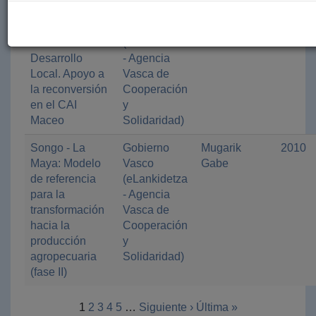
Capacitación,
Gobierno
Euskadi-
2010
asistencia
Vasco
Cuba
técnica en
(eLankidetza
Desarrollo
- Agencia
Local. Apoyo a
Vasca de
la reconversión
Cooperación
en el CAI
y
Maceo
Solidaridad)
Songo - La
Gobierno
Mugarik
2010
Maya: Modelo
Vasco
Gabe
de referencia
(eLankidetza
para la
- Agencia
transformación
Vasca de
hacia la
Cooperación
producción
y
agropecuaria
Solidaridad)
(fase II)
1
2
3
4
5
…
Siguiente ›
Última »