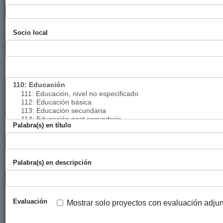
riesgo de
y
exclusión
Solidaridad)
Socio local
Promoción de
Gobierno
Círculo
2009
la identidad
Vasco
Solidario
cultural de la
(eLankidetza
comunidad
- Agencia
indígena de
Vasca de
Tajcuilujlan,
Cooperación
Nahuizalco, El
y
Salvador
Solidaridad)
Palabra(s) en título
Disminución de
Gobierno
FISC
2010
la
Vasco
morbimortalidad
(eLankidetza
Palabra(s) en descripción
en la Isla de
- Agencia
Idwji
Vasca de
Cooperación
y
Evaluación
Mostrar solo proyectos con evaluación adju
Solidaridad)