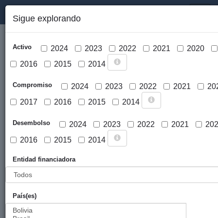
PORTAL DE LA COOPERACIÓN PÚBLICA VASCA
Toggl
Sigue explorando
naviga
Activo
2024
2023
2022
2021
2020
2016
2015
2014
Compromiso
2024
2023
2022
2021
20
2017
2016
2015
2014
Cargar mapa
Desembolso
2024
2023
2022
2021
20
2016
2015
2014
Entidad financiadora
País(es)