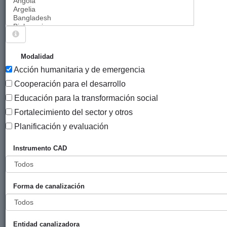
Sigue explorando
PROYECTOS CUYO MODALIDAD ES ACCIÓN
Modalidad
HUMANITARIA Y DE EMERGENCIA.
Acción humanitaria y de emergencia
880 PROYECTOS
Cooperación para el desarrollo
Educación para la transformación social
Año
Fortalecimiento del sector y otros
Entidad
Entidad
de
financiadora
canalizadora
inicio
Planificación y evaluación
Título
Pa
Instrumento CAD
Promover
Diputación
Alboan
2022
Ta
la
Foral de
educación
Gipuzkoa
Forma de canalización
y la
protección
de la
población
Entidad canalizadora