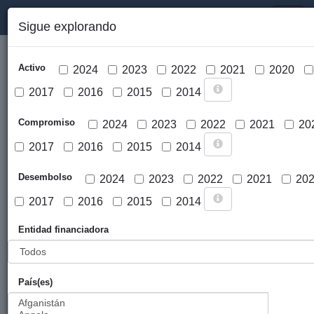
PORTAL DE LA COOPERACIÓN PÚBLICA VASCA
Toggl
Sigue explorando
naviga
Activo
2024
2023
2022
2021
2020
2017
2016
2015
2014
Compromiso
2024
2023
2022
2021
20
2017
2016
2015
2014
Cargar mapa
Desembolso
2024
2023
2022
2021
20
2017
2016
2015
2014
Entidad financiadora
País(es)