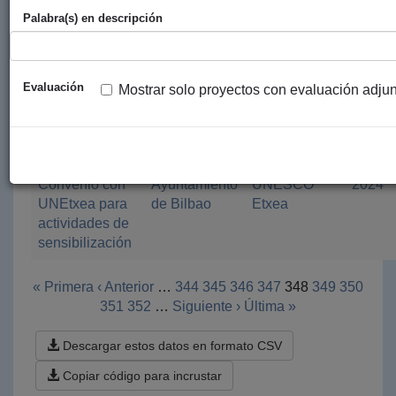
UPV/EHU
Palabra(s) en descripción
Convenio de
Ayuntamiento
KCD
2024
colaboración
de Bilbao
Evaluación
Mostrar solo proyectos con evaluación adju
con KCD
(Kultura,
Communication
y Desarrollo)
Convenio con
Ayuntamiento
UNESCO
2024
UNEtxea para
de Bilbao
Etxea
actividades de
sensibilización
« Primera
‹ Anterior
…
344
345
346
347
348
349
350
351
352
…
Siguiente ›
Última »
Descargar estos datos en formato CSV
Copiar código para incrustar