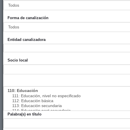
Convenio de
Ayuntamiento
EHU
2024
Colaboración
de Bilbao
Forma de canalización
con la
UPV/EHU
(Universidad
Entidad canalizadora
del País Vasco)
para apoyo a
personas
Socio local
demandantes
de asilo
Convenio de
Ayuntamiento
ISF-MGI
2024
colaboración
de Bilbao
con Ingeniería
Sin Fronteras y
la Escuela
Técnica
Palabra(s) en título
Superior de
Ingeniería de
Bilbao de la