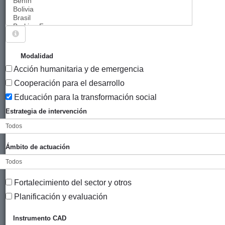
Sigue explorando
PROYECTOS CUYO MODALIDAD ES EDUCACIÓN
Modalidad
PARA LA TRANSFORMACIÓN SOCIAL.
Acción humanitaria y de emergencia
2046 PROYECTOS
Cooperación para el desarrollo
Educación para la transformación social
Año
Estrategia de intervención
Entidad
Entidad
de
financiadora
canalizadora
inicio
Título
Ámbito de actuación
Campaña a
Ayuntamiento
Bilbao
2024
favor del
de Bilbao
Comercio Justo
Fortalecimiento del sector y otros
Black Friday,
Planificación y evaluación
del 2 al 8 de
diciembre de
Instrumento CAD
2024