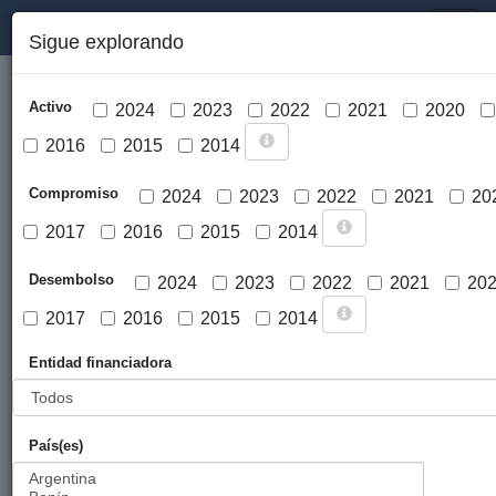
PORTAL DE LA COOPERACIÓN PÚBLICA VASCA
Toggl
Sigue explorando
naviga
Activo
2024
2023
2022
2021
2020
2016
2015
2014
Compromiso
2024
2023
2022
2021
20
2017
2016
2015
2014
Cargar mapa
Desembolso
2024
2023
2022
2021
20
2017
2016
2015
2014
Entidad financiadora
País(es)