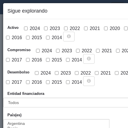
PORTAL DE LA COOPERACIÓN PÚBLICA VASCA
Toggl
Sigue explorando
naviga
Activo
2024
2023
2022
2021
2020
2016
2015
2014
Compromiso
2024
2023
2022
2021
20
2017
2016
2015
2014
Cargar mapa
Desembolso
2024
2023
2022
2021
20
2017
2016
2015
2014
Entidad financiadora
País(es)