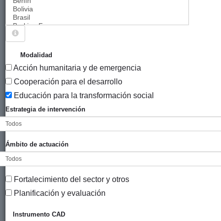
Sigue explorando
PROYECTOS CUYO MODALIDAD ES EDUCACIÓN
Modalidad
PARA LA TRANSFORMACIÓN SOCIAL.
Acción humanitaria y de emergencia
2031 PROYECTOS
Cooperación para el desarrollo
Educación para la transformación social
Año
Estrategia de intervención
Entidad
Entidad
de
financiadora
canalizadora
inicio
Título
Ámbito de actuación
Proteger la
Ayuntamiento
Brigadas
2023
vida:
de Bilbao
Internacionales
formación,
de Paz
Fortalecimiento del sector y otros
comunicación,
Planificación y evaluación
sensibilización
y articulación
Instrumento CAD
de redes para