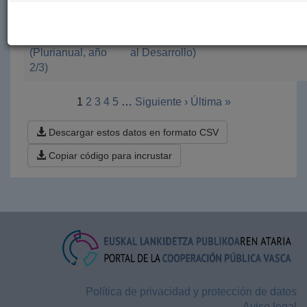
artesanas y
Gasteiz
emprendedoras
(Servicio de
de Lima Sur
Cooperación
(Plurianual, año
al Desarrollo)
2/3)
1
2
3
4
5
…
Siguiente ›
Última »
Descargar estos datos en formato CSV
Copiar código para incrustar
Política de privacidad y protección de datos
Aviso legal