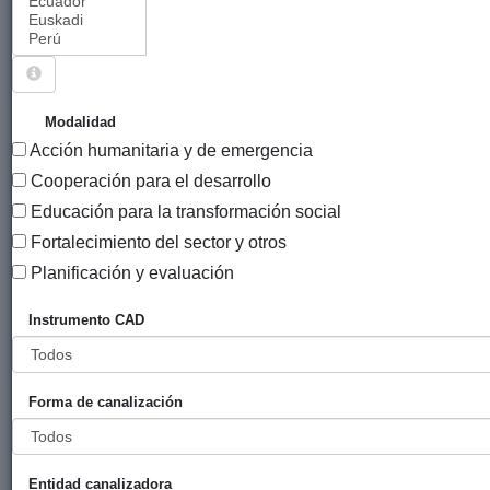
Sigue explorando
PROYECTOS CUYO ENTIDAD CANALIZADORA ES
Modalidad
FUNDACIÓN ADSIS.
Acción humanitaria y de emergencia
51 PROYECTOS
Cooperación para el desarrollo
Educación para la transformación social
Añ
Fortalecimiento del sector y otros
Entidad
Entidad
de
financiadora
canalizadora
inic
Planificación y evaluación
Título
Instrumento CAD
Compartiendo
Ayuntamiento
ADSIS
201
alternativas desde
de San
el Comercio
Sebastián
Forma de canalización
Justo, vinculando
lo local y lo global
para impulsar una
ciudadanía activa.
Entidad canalizadora