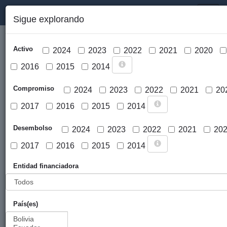
PORTAL DE LA COOPERACIÓN PÚBLICA VASCA
Toggl
Sigue explorando
naviga
Activo
2024
2023
2022
2021
2020
2016
2015
2014
Compromiso
2024
2023
2022
2021
20
2017
2016
2015
2014
Cargar mapa
Desembolso
2024
2023
2022
2021
20
2017
2016
2015
2014
Entidad financiadora
País(es)