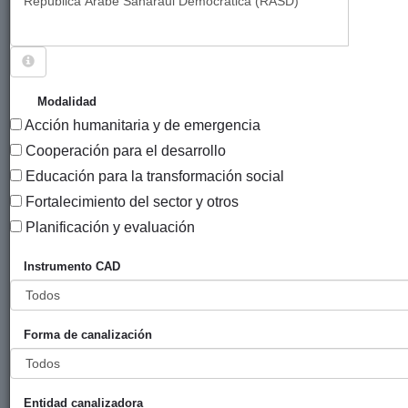
Sigue explorando
PROYECTOS CUYO ENTIDAD CANALIZADORA ES
Modalidad
ZARAUZKO UDALA /AYUNTAMIENTO DE
Acción humanitaria y de emergencia
ZARAUTZ.
Cooperación para el desarrollo
19 PROYECTOS
Educación para la transformación social
Fortalecimiento del sector y otros
Año
Planificación y evaluación
Entidad
Entidad
de
financiadora
canalizadora
inicio
Instrumento CAD
Título
Paí
Cisternas
Ayuntamiento
Zarauzko
2015
Repú
de agua
de Zarautz
Udala
Árab
Forma de canalización
en el
Saha
Sahara
Demo
(RA
Entidad canalizadora