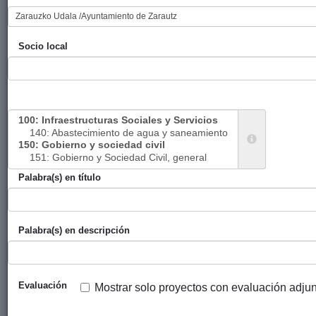
Sahara
Ayuntamiento
Zarauzko
2017
Eusk
Gara
de Zarautz
Udala
Socio local
Sahara
Ayuntamiento
Zarauzko
2018
Eusk
Gara
de Zarautz
Udala
Día de
Ayuntamiento
Zarauzko
2019
Eusk
los
de Zarautz
Udala
Derechos
Humanos
Sahara
Ayuntamiento
Zarauzko
2019
Eusk
Palabra(s) en título
Gara
de Zarautz
Udala
1
2
3
4
Siguiente ›
Última »
Palabra(s) en descripción
Descargar estos datos en formato CSV
Copiar código para incrustar
Evaluación
Mostrar solo proyectos con evaluación adju