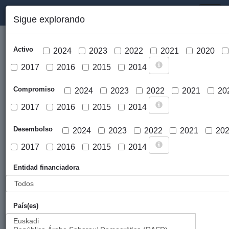
PORTAL DE LA COOPERACIÓN PÚBLICA VASCA
Toggl
Sigue explorando
naviga
Activo
2024
2023
2022
2021
2020
2017
2016
2015
2014
Compromiso
2024
2023
2022
2021
20
2017
2016
2015
2014
Cargar mapa
Desembolso
2024
2023
2022
2021
20
2017
2016
2015
2014
Entidad financiadora
País(es)