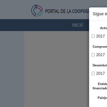
Sigue 
INICIO
AGENTES
Acti
2017
Comprom
2017
Desembo
2017
Entid
financiad
País(e