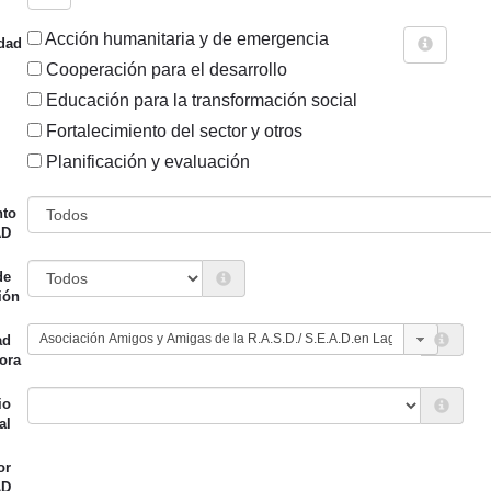
Acción humanitaria y de emergencia
dad
Cooperación para el desarrollo
Educación para la transformación social
Fortalecimiento del sector y otros
Sigue explorando
Planificación y evaluación
 ES ASOCIACIÓN AMIGOS Y AMIGAS DE LA R.A.S.D./ S.E
nto
AD
62 PROYECTOS
de
Entidad canalizadora
Año de
ión
d financiadora
inicio
ad
miento de San Sebastián
Amigos y Amigas de la
2022
ora
RASD de Gipuzkoa
io
al
miento de San Sebastián
Amigos y Amigas de la
2022
or
RASD de Gipuzkoa
AD