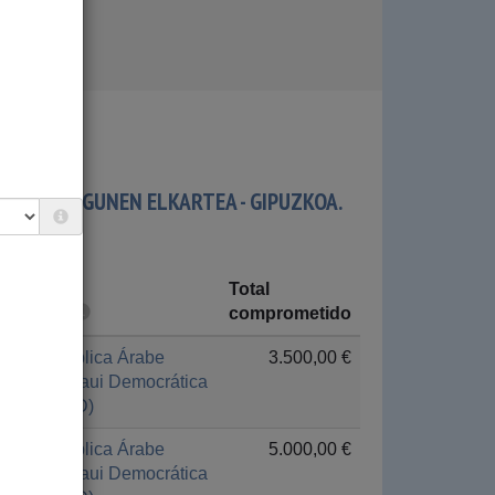
.A.D.EN LAGUNEN ELKARTEA - GIPUZKOA.
Total
País
comprometido
República Árabe
3.500,00 €
Saharaui Democrática
(RASD)
República Árabe
5.000,00 €
Saharaui Democrática