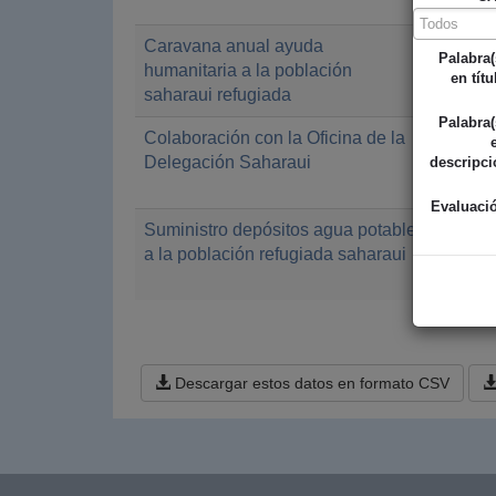
Caravana anual ayuda
Ayunta
Palabra(
humanitaria a la población
en títu
saharaui refugiada
Palabra(
Colaboración con la Oficina de la
Ayunta
Delegación Saharaui
descripci
Evaluaci
Suministro depósitos agua potable
Ayunta
a la población refugiada saharaui
Descargar estos datos en formato CSV