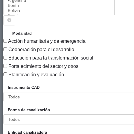
Sigue explorando
PROYECTOS CUYO SECTOR CRS ES
Modalidad
ORGANIZACIONES E INSTITUCIONES DE LA
Acción humanitaria y de emergencia
IGUALDAD DE LAS MUJERES.
Cooperación para el desarrollo
896 PROYECTOS
Educación para la transformación social
Fortalecimiento del sector y otros
Año
Planificación y evaluación
Entidad
Entidad
de
financiadora
canalizadora
inicio
Instrumento CAD
Título
Estrategias
Diputación
Paz y
2023
educativas y
Foral de
Solidaridad
Forma de canalización
redes
Bizkaia
de Euskadi
ecofeministas
contra la
Entidad canalizadora
violencia hacia