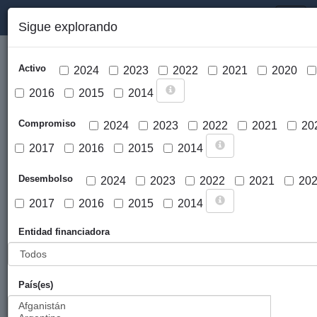
PORTAL DE LA COOPERACIÓN PÚBLICA VASCA
Toggl
Sigue explorando
naviga
Activo
2024
2023
2022
2021
2020
2016
2015
2014
Compromiso
2024
2023
2022
2021
20
2017
2016
2015
2014
Cargar mapa
Desembolso
2024
2023
2022
2021
20
2017
2016
2015
2014
Entidad financiadora
País(es)