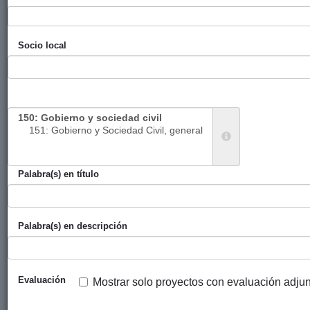
las mujeres y
territorios
indígenas en la
Socio local
región
fronteriza de
Chiapas y
Sures
Mujeres
Diputación
Vetermon
2023
indígenas de la
Foral de
amazonía
Bizkaia
Palabra(s) en título
boliviana
ejercen sus
derechos
colectivos,
Palabra(s) en descripción
mediante la
gobernanza
territorial para
Evaluación
Mostrar solo proyectos con evaluación adju
la
implementación