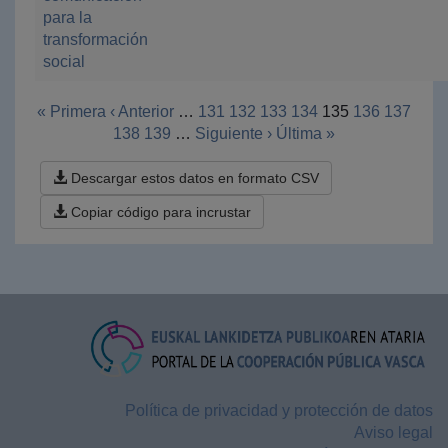
para la
transformación
social
« Primera
‹ Anterior
…
131
132
133
134
135
136
137
138
139
…
Siguiente ›
Última »
Descargar estos datos en formato CSV
Copiar código para incrustar
Política de privacidad y protección de datos
Aviso legal