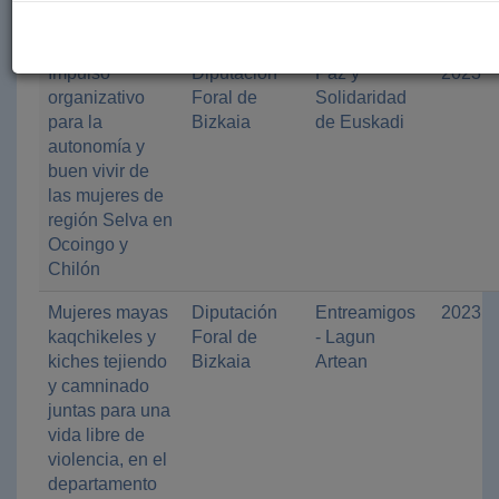
de la Agenda
2030
Impulso
Diputación
Paz y
2023
organizativo
Foral de
Solidaridad
para la
Bizkaia
de Euskadi
autonomía y
buen vivir de
las mujeres de
región Selva en
Ocoingo y
Chilón
Mujeres mayas
Diputación
Entreamigos
2023
kaqchikeles y
Foral de
- Lagun
kiches tejiendo
Bizkaia
Artean
y camninado
juntas para una
vida libre de
violencia, en el
departamento