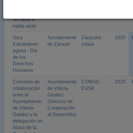
preparación
Foral de
Española
de desastres.
Álava
No dejar a
nadie atrás
Giza
Ayuntamiento
Zarauzko
2025
Eskubideen
de Zarautz
Udala
eguna - Día
de los
Derechos
Humanos
Convenio de
Ayuntamiento
CONGD-
2025
colaboración
de Vitoria-
EUSK
entre el
Gasteiz
Ayuntamiento
(Servicio de
de Vitoria-
Cooperación
Gasteiz y la
al Desarrollo)
delegación en
Álava de la