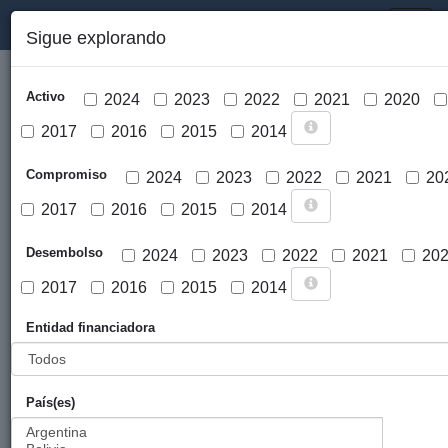
PORTAL DE LA COOPERACIÓN PÚBLICA VASCA
Toggl
Sigue explorando
naviga
Activo
2024
2023
2022
2021
2020
2017
2016
2015
2014
Compromiso
2024
2023
2022
2021
20
2017
2016
2015
2014
Cargar mapa
Desembolso
2024
2023
2022
2021
20
2017
2016
2015
2014
Entidad financiadora
País(es)