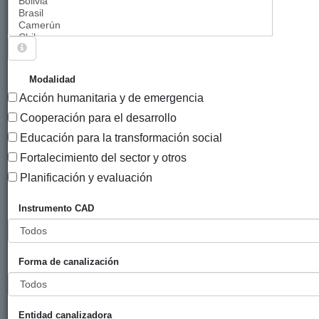
Sigue explorando
PROYECTOS CUYO SECTOR CRS ES
Modalidad
SENSIBILIZACIÓN SOBRE LOS PROBLEMAS
Acción humanitaria y de emergencia
RELACIONADOS CON EL DESARROLLO.
Cooperación para el desarrollo
1875 PROYECTOS
Educación para la transformación social
Fortalecimiento del sector y otros
Año
Planificación y evaluación
Entidad
Entidad
de
financiadora
canalizadora
inicio
Instrumento CAD
Título
Plataforma
Diputación
Apoyo a
2025
online para la
Foral de
Fiare
Forma de canalización
capacitación
Gipuzkoa
en finanzas
éticas,
Entidad canalizadora
comercio