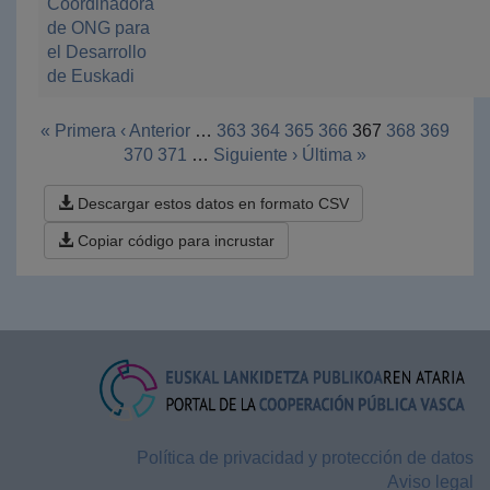
Coordinadora
de ONG para
el Desarrollo
de Euskadi
« Primera
‹ Anterior
…
363
364
365
366
367
368
369
370
371
…
Siguiente ›
Última »
Descargar estos datos en formato CSV
Copiar código para incrustar
Política de privacidad y protección de datos
Aviso legal