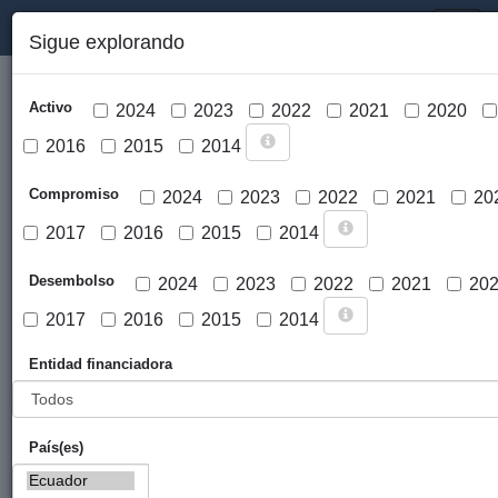
PORTAL DE LA COOPERACIÓN PÚBLICA VASCA
Toggl
Sigue explorando
naviga
Activo
2024
2023
2022
2021
2020
2016
2015
2014
Compromiso
2024
2023
2022
2021
20
2017
2016
2015
2014
Cargar mapa
Desembolso
2024
2023
2022
2021
20
2017
2016
2015
2014
Entidad financiadora
País(es)