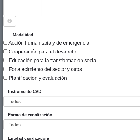
Sigue explorando
PROYECTOS CUYO PAÍS ES ECUADOR.
Modalidad
Acción humanitaria y de emergencia
196 PROYECTOS
Cooperación para el desarrollo
Año
Educación para la transformación social
Entidad
Entidad
de
Fortalecimiento del sector y otros
financiadora
canalizadora
inici
Título
Planificación y evaluación
Ayuda de
Ayuntamiento
UNICEF
2016
Instrumento CAD
emergencia para
de Zarautz
Comité
las víctimas del
español
terremoto de
Forma de canalización
Ecuador
Empoderamiento
Ayuntamiento
ADSIS
2017
económico de
de Bilbao
Entidad canalizadora