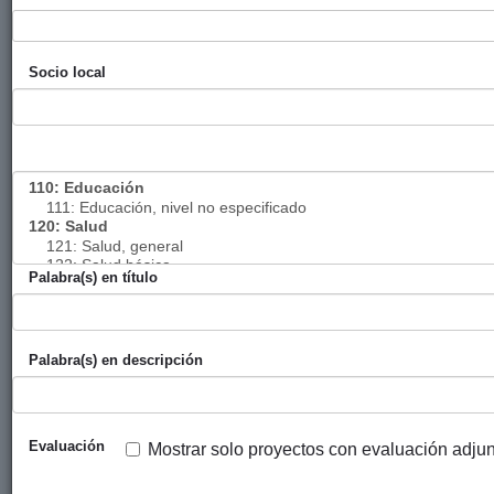
Asociación de
Mujeres
Emprendedoras
Socio local
Empoderamiento
Ayuntamiento
Ayuda MAS
2017
mujeres y
de Bilbao
ciudadanía
contra violencia
de género
Seguimiento de
Ayuntamiento
Bilbao
2017
proyectos en
de Bilbao
Palabra(s) en título
ECUADOR
Construcción
Ayuntamiento
Setem Hego
2017
para el buen vivir
de San
Haizea
Palabra(s) en descripción
a través del
Sebastián
ecofeminísmo
Evaluación
Mostrar solo proyectos con evaluación adju
« Primera
‹ Anterior
…
12
13
14
15
16
17
18
19
20
…
Siguiente ›
Última »