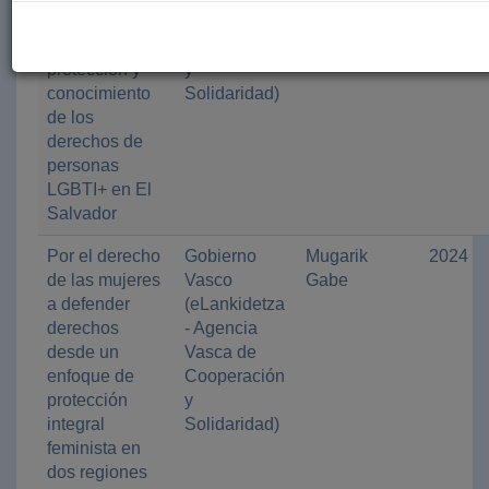
articulados por
Vasca de
la defensa,
Cooperación
protección y
y
conocimiento
Solidaridad)
de los
derechos de
personas
LGBTI+ en El
Salvador
Por el derecho
Gobierno
Mugarik
2024
de las mujeres
Vasco
Gabe
a defender
(eLankidetza
derechos
- Agencia
desde un
Vasca de
enfoque de
Cooperación
protección
y
integral
Solidaridad)
feminista en
dos regiones