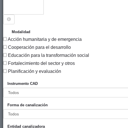
Sigue explorando
PROYECTOS CUYO PAÍS ES EL SALVADOR.
Modalidad
Acción humanitaria y de emergencia
314 PROYECTOS
Cooperación para el desarrollo
Año
Educación para la transformación social
Entidad
Entidad
de
Fortalecimiento del sector y otros
financiadora
canalizadora
inicio
Título
Planificación y evaluación
Siwatulin:
Gobierno
ACPP
2024
Instrumento CAD
fortalecimiento
Vasco
feminista y de
(eLankidetza
la academia en
- Agencia
Forma de canalización
la promoción
Vasca de
de derecho a
Cooperación
vidas libres de
y
violencia de
Solidaridad)
Entidad canalizadora