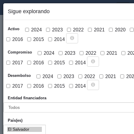
PORTAL DE LA COOPERACIÓN PÚBLICA VASCA
Toggl
Sigue explorando
naviga
Activo
2024
2023
2022
2021
2020
2016
2015
2014
Compromiso
2024
2023
2022
2021
20
2017
2016
2015
2014
Cargar mapa
Desembolso
2024
2023
2022
2021
20
2017
2016
2015
2014
Entidad financiadora
País(es)