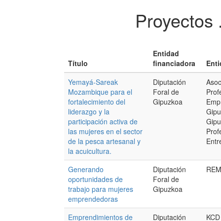
Proyectos 
Entidad
Título
financiadora
Enti
Yemayá-Sareak
Diputación
Asoc
Mozambique para el
Foral de
Prof
fortalecimiento del
Gipuzkoa
Empr
liderazgo y la
Gipu
participación activa de
Gip
las mujeres en el sector
Prof
de la pesca artesanal y
Entr
la acuicultura.
Generando
Diputación
REM
oportunidades de
Foral de
trabajo para mujeres
Gipuzkoa
emprendedoras
Emprendimientos de
Diputación
KCD 