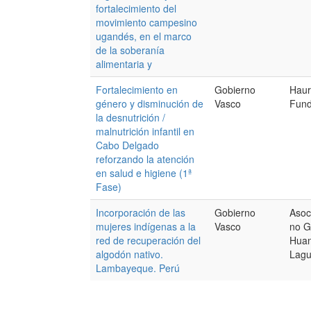
fortalecimiento del
movimiento campesino
ugandés, en el marco
de la soberanía
alimentaria y
Fortalecimiento en
Gobierno
Haur
género y disminución de
Vasco
Fund
la desnutrición /
malnutrición infantil en
Cabo Delgado
reforzando la atención
en salud e higiene (1ª
Fase)
Incorporación de las
Gobierno
Asoc
mujeres indígenas a la
Vasco
no G
red de recuperación del
Huan
algodón nativo.
Lag
Lambayeque. Perú