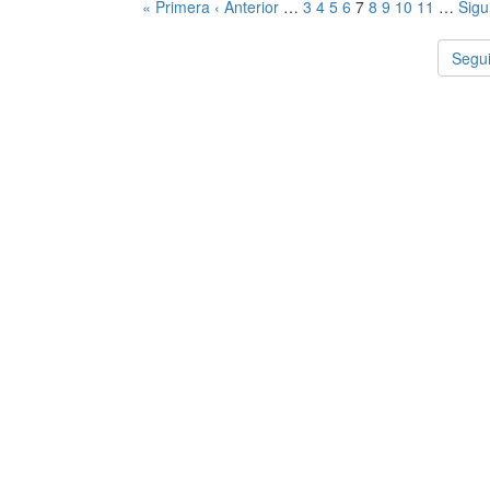
« Primera
‹ Anterior
…
3
4
5
6
7
8
9
10
11
…
Sigu
Segui