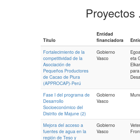
Proyectos 
Entidad
Título
financiadora
Enti
Fortalecimiento de la
Gobierno
Egoa
competitividad de la
Vasco
eta 
Asociación de
Elka
Pequeños Productores
para
de Cacao de Piura
Desa
(APPROCAP)-Perú
Fase I del programa de
Gobierno
Mund
Desarrollo
Vasco
Socioeconómico del
Distrito de Majune (2)
Mejora del acceso a
Gobierno
Veter
fuentes de agua en la
Vasco
Fron
región de Teso y