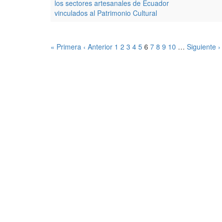
los sectores artesanales de Ecuador
vinculados al Patrimonio Cultural
« Primera
‹ Anterior
1
2
3
4
5
6
7
8
9
10
…
Siguiente ›