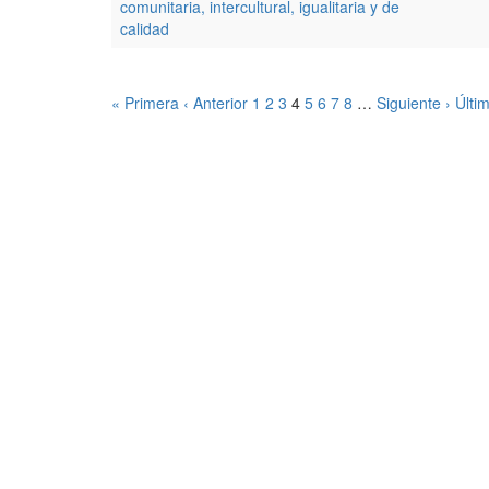
comunitaria, intercultural, igualitaria y de
calidad
« Primera
‹ Anterior
1
2
3
4
5
6
7
8
…
Siguiente ›
Últi