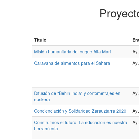
Proyect
Título
En
Misión humanitaria del buque Aita Mari
Ayu
Caravana de alimentos para el Sahara
Ayu
Difusión de “Behin India” y cortometrajes en
Ayu
euskera
Concienciación y Solidaridad Zarauztarra 2020
Ayu
Construimos el futuro. La educación es nuestra
Ayu
herramienta