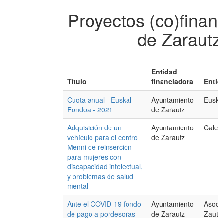
Proyectos (co)fina
de Zaraut
Entidad
Título
financiadora
Enti
Cuota anual - Euskal
Ayuntamiento
Eus
Fondoa - 2021
de Zarautz
Adquisición de un
Ayuntamiento
Cal
vehículo para el centro
de Zarautz
Menni de reinserción
para mujeres con
discapacidad intelectual,
y problemas de salud
mental
Ante el COVID-19 fondo
Ayuntamiento
Asoc
de pago a pordesoras
de Zarautz
Zaut