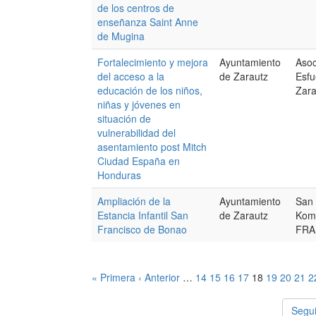
de los centros de
enseñanza Saint Anne
de Mugina
Fortalecimiento y mejora
Ayuntamiento
Asoc
del acceso a la
de Zarautz
Esf
educación de los niños,
Zara
niñas y jóvenes en
situación de
vulnerabilidad del
asentamiento post Mitch
Ciudad España en
Honduras
Ampliación de la
Ayuntamiento
San 
Estancia Infantil San
de Zarautz
Kom
Francisco de Bonao
FRA
« Primera
‹ Anterior
…
14
15
16
17
18
19
20
21
2
Segui