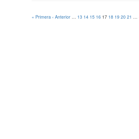
« Primera
‹ Anterior
…
13
14
15
16
17
18
19
20
21
…