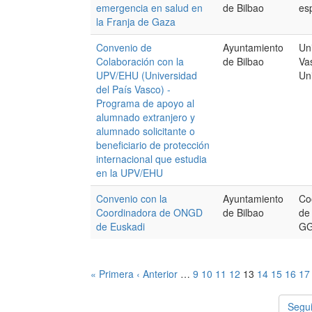
emergencia en salud en
de Bilbao
es
la Franja de Gaza
Convenio de
Ayuntamiento
Un
Colaboración con la
de Bilbao
Va
UPV/EHU (Universidad
Un
del País Vasco) -
Programa de apoyo al
alumnado extranjero y
alumnado solicitante o
beneficiario de protección
internacional que estudia
en la UPV/EHU
Convenio con la
Ayuntamiento
Co
Coordinadora de ONGD
de Bilbao
de
de Euskadi
GG
« Primera
‹ Anterior
…
9
10
11
12
13
14
15
16
17
Segui