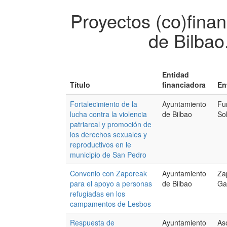
Proyectos (co)fina
de Bilbao
Entidad
Título
financiadora
En
Fortalecimiento de la
Ayuntamiento
Fu
lucha contra la violencia
de Bilbao
So
patriarcal y promoción de
los derechos sexuales y
reproductivos en le
municipio de San Pedro
Convenio con Zaporeak
Ayuntamiento
Za
para el apoyo a personas
de Bilbao
Ga
refugiadas en los
campamentos de Lesbos
Respuesta de
Ayuntamiento
As