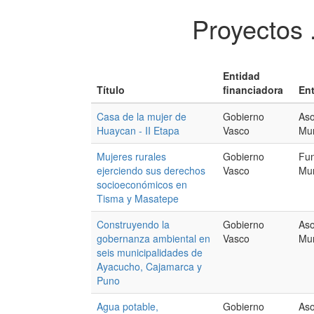
Proyectos 
Entidad
Título
financiadora
Ent
Casa de la mujer de
Gobierno
Aso
Huaycan - II Etapa
Vasco
Mun
Mujeres rurales
Gobierno
Fun
ejerciendo sus derechos
Vasco
Mu
socioeconómicos en
Tisma y Masatepe
Construyendo la
Gobierno
Aso
gobernanza ambiental en
Vasco
Mun
seis municipalidades de
Ayacucho, Cajamarca y
Puno
Agua potable,
Gobierno
Aso