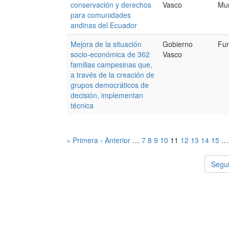
conservación y derechos
Vasco
Mun
para comunidades
andinas del Ecuador
Mejora de la situación
Gobierno
Fun
socio-económica de 362
Vasco
familias campesinas que,
a través de la creación de
grupos democráticos de
decisión, implementan
técnica
« Primera
‹ Anterior
…
7
8
9
10
11
12
13
14
15
…
Segui