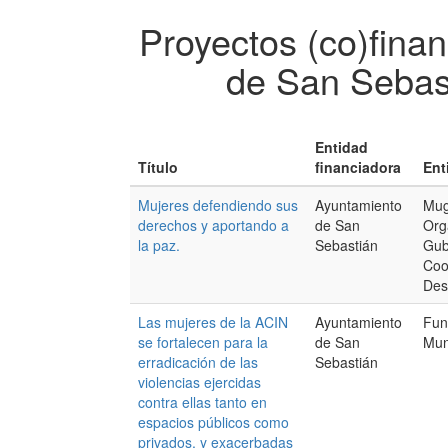
Proyectos (co)fina
de San Sebas
Entidad
Título
financiadora
Ent
Mujeres defendiendo sus
Ayuntamiento
Mug
derechos y aportando a
de San
Org
la paz.
Sebastián
Gub
Coo
Des
Las mujeres de la ACIN
Ayuntamiento
Fun
se fortalecen para la
de San
Mun
erradicación de las
Sebastián
violencias ejercidas
contra ellas tanto en
espacios públicos como
privados, y exacerbadas