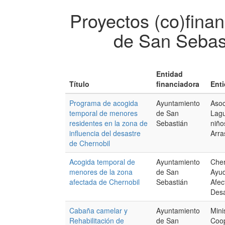
Proyectos (co)fina
de San Sebas
Entidad
Título
financiadora
Enti
Programa de acogida
Ayuntamiento
Asoc
temporal de menores
de San
Lagu
residentes en la zona de
Sebastián
niño
influencia del desastre
Arra
de Chernobil
Acogida temporal de
Ayuntamiento
Cher
menores de la zona
de San
Ayu
afectada de Chernobil
Sebastián
Afec
Desa
Cabaña camelar y
Ayuntamiento
Mini
Rehabilitación de
de San
Coop