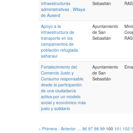
infraestructuras
Sebastián
RAS
administrativas . Wilaya
de Auserd
Apoyo a la
Ayuntamiento
Mini
infraestructura de
de San
Coop
transporte en los
Sebastián
RAS
campamentos de
población refugiada
saharaui
Fortalecimiento del
Ayuntamiento
Emaú
Comercio Justo y
de San
Consumo responsable
Sebastián
desde la participación
de una ciudadanía
activa por un modelo
social y económico más
justo y solidario
« Primera
‹ Anterior
…
96
97
98
99
100
101
102