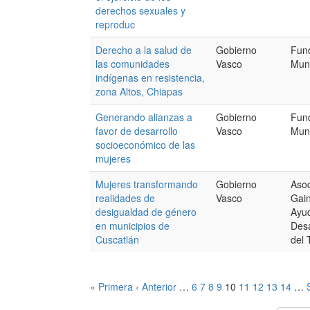
derechos sexuales y
reproduc
Derecho a la salud de
Gobierno
Fun
las comunidades
Vasco
Mun
indígenas en resistencia,
zona Altos, Chiapas
Generando alianzas a
Gobierno
Fun
favor de desarrollo
Vasco
Mun
socioeconómico de las
mujeres
Mujeres transformando
Gobierno
Aso
realidades de
Vasco
Gain
desigualdad de género
Ayud
en municipios de
Desa
Cuscatlán
del 
« Primera
‹ Anterior
…
6
7
8
9
10
11
12
13
14
…