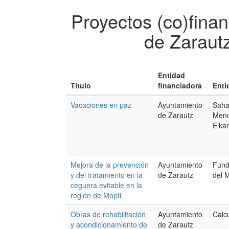
Proyectos (co)fina
de Zaraut
Entidad
Título
financiadora
Enti
Vacaciones en paz
Ayuntamiento
Saha
de Zarautz
Mend
Elka
Mejora de la prevención
Ayuntamiento
Fund
y del tratamiento en la
de Zarautz
del 
ceguera evitable en la
región de Mopti
Obras de rehabilitación
Ayuntamiento
Calc
y acondicionamiento de
de Zarautz