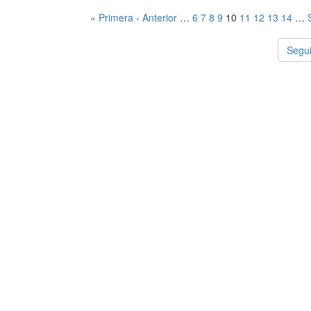
« Primera
‹ Anterior
…
6
7
8
9
10
11
12
13
14
…
Segui