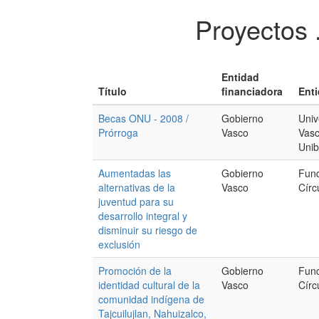
Proyectos 
Entidad
Título
financiadora
Enti
Becas ONU - 2008 /
Gobierno
Univ
Prórroga
Vasco
Vasc
Unib
Aumentadas las
Gobierno
Fund
alternativas de la
Vasco
Círc
juventud para su
desarrollo integral y
disminuir su riesgo de
exclusión
Promoción de la
Gobierno
Fund
identidad cultural de la
Vasco
Círc
comunidad indígena de
Tajcuilujlan, Nahuizalco,