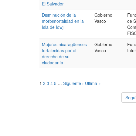
El Salvador
Disminución de la
Gobierno
Fund
morbimortalidad en la
Vasco
de S
Isla de Idwji
Comp
FIS
Mujeres nicaragüenses
Gobierno
Fun
fortalecidas por el
Vasco
Inte
derecho de su
ciudadanía
1
2
3
4
5
…
Siguiente ›
Última »
Segui