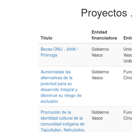
Proyectos 
Entidad
Título
financiadora
Enti
Becas ONU - 2008 /
Gobierno
Univ
Prórroga
Vasco
Vasc
Unib
Aumentadas las
Gobierno
Fund
alternativas de la
Vasco
Círc
juventud para su
desarrollo integral y
disminuir su riesgo de
exclusión
Promoción de la
Gobierno
Fund
identidad cultural de la
Vasco
Círc
comunidad indígena de
Tajcuilujlan, Nahuizalco,