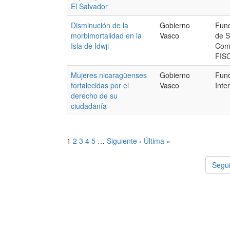
El Salvador
Disminución de la
Gobierno
Fund
morbimortalidad en la
Vasco
de S
Isla de Idwji
Comp
FIS
Mujeres nicaragüenses
Gobierno
Fun
fortalecidas por el
Vasco
Inte
derecho de su
ciudadanía
1
2
3
4
5
…
Siguiente ›
Última »
Segui