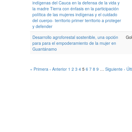
indígenas del Cauca en la defensa de la vida y
la madre Tierra con énfasis en la participación
política de las mujeres indígenas y el cuidado
del cuerpo- territorio primer territorio a proteger
y defender
Desarrollo agroforestal sostenible, una opción
Go
para para el empoderamiento de la mujer en
Guantánamo
« Primera
‹ Anterior
1
2
3
4
5
6
7
8
9
…
Siguiente ›
Úl