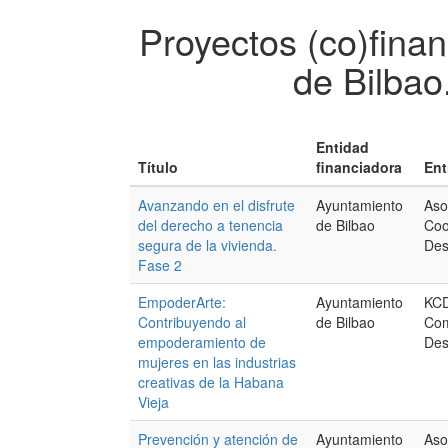
Proyectos (co)fina
de Bilbao
Entidad
Título
financiadora
Ent
Avanzando en el disfrute
Ayuntamiento
Aso
del derecho a tenencia
de Bilbao
Coo
segura de la vivienda.
Des
Fase 2
EmpoderArte:
Ayuntamiento
KCD
Contribuyendo al
de Bilbao
Com
empoderamiento de
Des
mujeres en las industrias
creativas de la Habana
Vieja
Prevención y atención de
Ayuntamiento
Aso