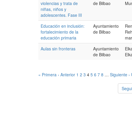
violencias y trata de
de Bilbao
Mun
niñas, niños y
adolescentes. Fase III
Educación en inclusión:
Ayuntamiento
Rem
fortalecimiento de la
de Bilbao
Reh
educación primaria
mar
Aulas sin fronteras
Ayuntamiento
Elk
de Bilbao
Elk
« Primera
‹ Anterior
1
2
3
4
5
6
7
8
…
Siguiente ›
Segui