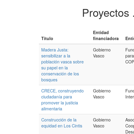
Proyectos 
Entidad
Título
financiadora
Enti
Madera Justa:
Gobierno
Fun
sensibilizar a la
Vasco
para
población vasca sobre
COP
su papel en la
conservación de los
bosques
CRECE, construyendo
Gobierno
Fun
ciudadanía para
Vasco
Inte
promover la justicia
alimentaria
Construcción de la
Gobierno
Asoc
equidad en Los Cintis
Vasco
Coop
Desa