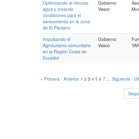
Optimizando el recurso
Gobierno
Aso
agua y creando
Vasco
Mun
condiciones para el
saneamiento en la zona
de El Pantano
Impulsando el
Gobierno
Fu
Agroturismo comunitario
Vasco
YA
en la Región Costa de
Ecuador
« Primera
‹ Anterior
1
2
3
4
5
6
7
…
Siguiente ›
Úl
Segui