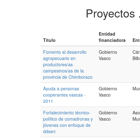
Proyectos 
Entidad
Título
financiadora
Ent
Fomento al desarrollo
Gobierno
Cár
agropecuario en
Vasco
Bil
productores/as
campesinos/as de la
provincia de Chimborazo
Ayuda a personas
Gobierno
Mun
cooperantes vascas -
Vasco
2011
Fortalecimiento técnico-
Gobierno
Aso
político de comadronas y
Vasco
Mun
jóvenes con enfoque de
ddssrr.