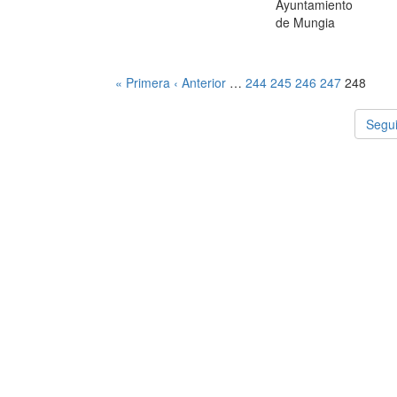
Ayuntamiento
de Mungia
« Primera
‹ Anterior
…
244
245
246
247
248
Segui