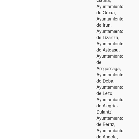
Gauna,
Ayuntamiento
de Orexa,
Ayuntamiento
de Irun,
Ayuntamiento
de Lizartza,
Ayuntamiento
de Asteasu,
Ayuntamiento
de
Arrigorriaga,
Ayuntamiento
de Deba,
Ayuntamiento
de Lezo,
Ayuntamiento
de Alegría-
Dulantzi,
Ayuntamiento
de Berriz,
Ayuntamiento
de Anoeta,