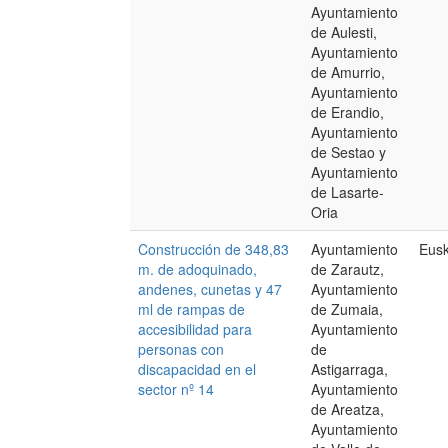
Ayuntamiento
de Aulesti,
Ayuntamiento
de Amurrio,
Ayuntamiento
de Erandio,
Ayuntamiento
de Sestao y
Ayuntamiento
de Lasarte-
Oria
Construcción de 348,83
Ayuntamiento
Eus
m. de adoquinado,
de Zarautz,
andenes, cunetas y 47
Ayuntamiento
ml de rampas de
de Zumaia,
accesibilidad para
Ayuntamiento
personas con
de
discapacidad en el
Astigarraga,
sector nº 14
Ayuntamiento
de Areatza,
Ayuntamiento