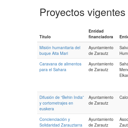
Proyectos vigentes
Entidad
Título
financiadora
Enti
Misión humanitaria del
Ayuntamiento
Salv
buque Aita Mari
de Zarautz
Huma
Caravana de alimentos
Ayuntamiento
Saha
para el Sahara
de Zarautz
Mend
Elka
Difusión de “Behin India”
Ayuntamiento
Cal
y cortometrajes en
de Zarautz
euskera
Concienciación y
Ayuntamiento
Asoc
Solidaridad Zarauztarra
de Zarautz
Zaut