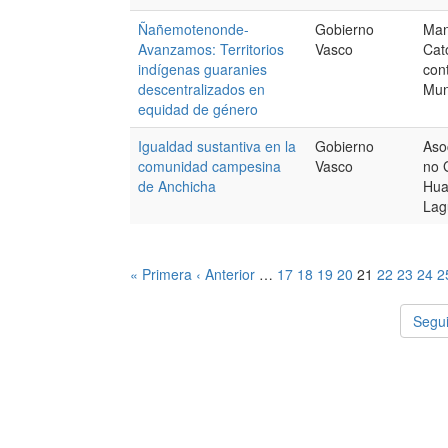
Ñañemotenonde-
Gobierno
Man
Avanzamos: Territorios
Vasco
Cat
indígenas guaranies
con
descentralizados en
Mu
equidad de género
Igualdad sustantiva en la
Gobierno
Aso
comunidad campesina
Vasco
no 
de Anchicha
Hua
Lag
« Primera
‹ Anterior
…
17
18
19
20
21
22
23
24
2
Segui