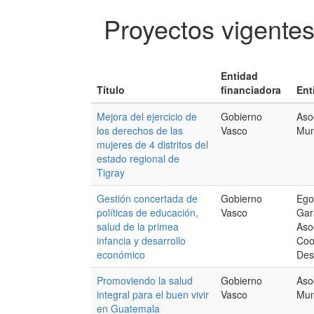
Proyectos vigente
Entidad
Título
financiadora
Ent
Mejora del ejercicio de
Gobierno
Aso
los derechos de las
Vasco
Mun
mujeres de 4 distritos del
estado regional de
Tigray
Gestión concertada de
Gobierno
Ego
políticas de educación,
Vasco
Gar
salud de la primea
Aso
infancia y desarrollo
Coo
económico
Des
Promoviendo la salud
Gobierno
Aso
integral para el buen vivir
Vasco
Mun
en Guatemala