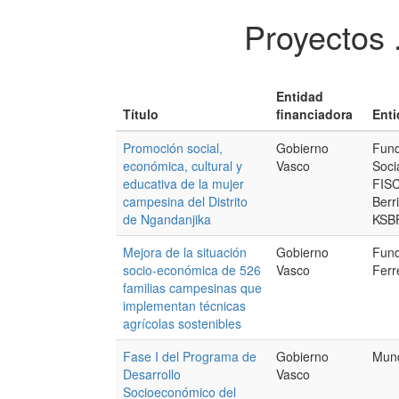
Proyectos 
Entidad
Título
financiadora
Enti
Promoción social,
Gobierno
Fund
económica, cultural y
Vasco
Socia
educativa de la mujer
FISC
campesina del Distrito
Berr
de Ngandanjika
KSB
Mejora de la situación
Gobierno
Fund
socio-económica de 526
Vasco
Ferr
familias campesinas que
implementan técnicas
agrícolas sostenibles
Fase I del Programa de
Gobierno
Mund
Desarrollo
Vasco
Socioeconómico del