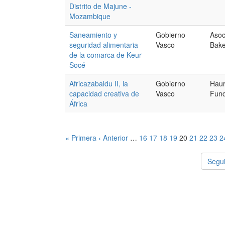
Distrito de Majune -
Mozambique
Saneamiento y
Gobierno
Asoc
seguridad alimentaria
Vasco
Bak
de la comarca de Keur
Socé
Africazabaldu II, la
Gobierno
Haur
capacidad creativa de
Vasco
Fund
África
« Primera
‹ Anterior
…
16
17
18
19
20
21
22
23
2
Segui