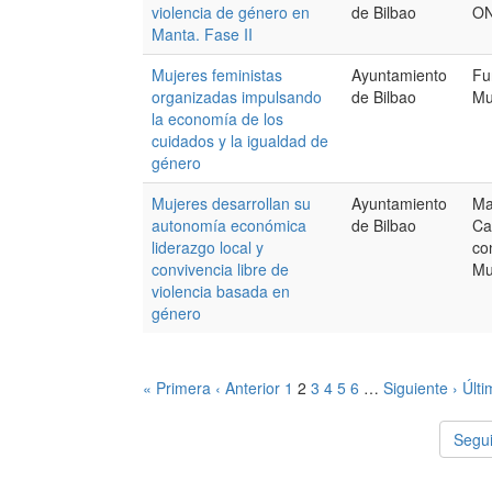
violencia de género en
de Bilbao
O
Manta. Fase II
Mujeres feministas
Ayuntamiento
Fu
organizadas impulsando
de Bilbao
Mu
la economía de los
cuidados y la igualdad de
género
Mujeres desarrollan su
Ayuntamiento
Ma
autonomía económica
de Bilbao
Ca
liderazgo local y
co
convivencia libre de
Mu
violencia basada en
género
« Primera
‹ Anterior
1
2
3
4
5
6
…
Siguiente ›
Últi
Segui