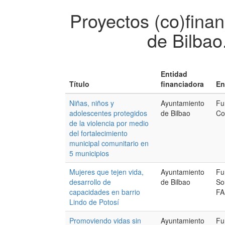
Proyectos (co)fina
de Bilbao
Entidad
Título
financiadora
En
Niñas, niños y
Ayuntamiento
Fu
adolescentes protegidos
de Bilbao
Co
de la violencia por medio
del fortalecimiento
municipal comunitario en
5 municipios
Mujeres que tejen vida,
Ayuntamiento
Fu
desarrollo de
de Bilbao
So
capacidades en barrio
FA
Lindo de Potosí
Promoviendo vidas sin
Ayuntamiento
Fu