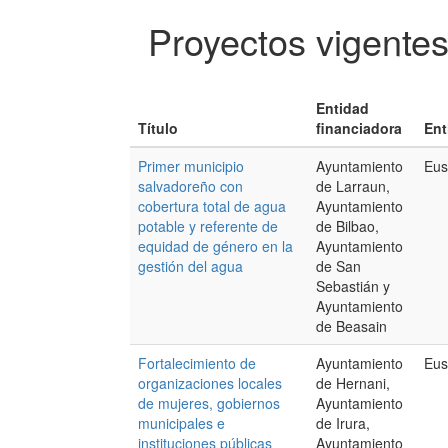
Proyectos vigente
Entidad
Título
financiadora
Ent
Primer municipio
Ayuntamiento
Eus
salvadoreño con
de Larraun,
cobertura total de agua
Ayuntamiento
potable y referente de
de Bilbao,
equidad de género en la
Ayuntamiento
gestión del agua
de San
Sebastián y
Ayuntamiento
de Beasain
Fortalecimiento de
Ayuntamiento
Eus
organizaciones locales
de Hernani,
de mujeres, gobiernos
Ayuntamiento
municipales e
de Irura,
instituciones públicas
Ayuntamiento