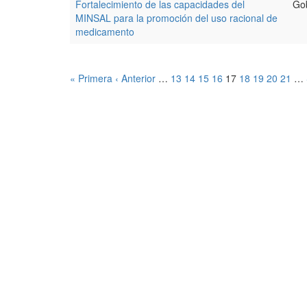
Fortalecimiento de las capacidades del
Go
MINSAL para la promoción del uso racional de
medicamento
« Primera
‹ Anterior
…
13
14
15
16
17
18
19
20
21
…