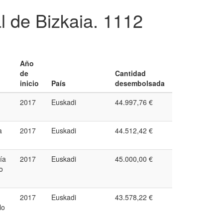
l de Bizkaia.
1112
Año
de
Cantidad
inicio
País
desembolsada
2017
Euskadi
44.997,76 €
a
2017
Euskadi
44.512,42 €
ía
2017
Euskadi
45.000,00 €
o
2017
Euskadi
43.578,22 €
lo