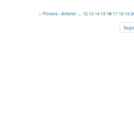
« Primera
‹ Anterior
…
12
13
14
15
16
17
18
19
2
Segui