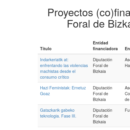
Proyectos (co)fin
Foral de Bizk
Entidad
Título
financiadora
En
Indarkeriatik at:
Diputación
As
enfrentando las violencias
Foral de
Ha
machistas desde el
Bizkaia
consumo crítico
Hazi Feministak: Ernetuz
Diputación
As
Goaz
Foral de
Co
Bizkaia
de
Gatazkarik gabeko
Diputación
Fu
teknologia. Fase III.
Foral de
Bizkaia