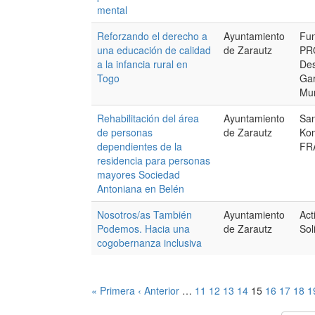
mental
Reforzando el derecho a
Ayuntamiento
Fu
una educación de calidad
de Zarautz
PR
a la infancia rural en
Des
Togo
Gar
Mu
Rehabilitación del área
Ayuntamiento
San
de personas
de Zarautz
Ko
dependientes de la
FR
residencia para personas
mayores Sociedad
Antoniana en Belén
Nosotros/as También
Ayuntamiento
Act
Podemos. Hacia una
de Zarautz
Sol
cogobernanza inclusiva
« Primera
‹ Anterior
…
11
12
13
14
15
16
17
18
1