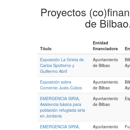
Proyectos (co)fina
de Bilbao
Entidad
Título
financiadora
En
Exposición La Grieta de
Ayuntamiento
Bi
Carlos Spottorno y
de Bilbao
Ay
Guillermo Abril
Exposición sobre
Ayuntamiento
Bi
Comercio Justo-Cubos
de Bilbao
Ay
EMERGENCIA SIRIA,
Ayuntamiento
Es
Asistencia básica para
de Bilbao
población refugiada siria
en Jordania
EMERGENCIA SIRIA,
Ayuntamiento
Fu