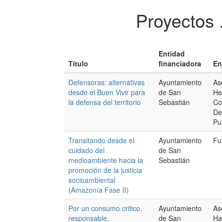
Proyectos 
Entidad
Título
financiadora
En
Defensoras: alternativas
Ayuntamiento
As
desde el Buen Vivir para
de San
He
la defensa del territorio
Sebastián
Co
De
Pu
Transitando desde el
Ayuntamiento
Fu
cuidado del
de San
medioambiente hacia la
Sebastián
promoción de la justicia
socioambiental
(Amazonía Fase II)
Por un consumo critico,
Ayuntamiento
As
responsable,
de San
Ha