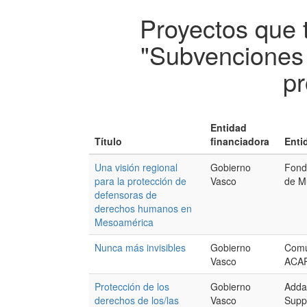
Proyectos que 
"Subvenciones 
pr
Entidad
Título
financiadora
Enti
Una visión regional
Gobierno
Fond
para la protección de
Vasco
de M
defensoras de
derechos humanos en
Mesoamérica
Nunca más invisibles
Gobierno
Comun
Vasco
ACA
Protección de los
Gobierno
Addam
derechos de los/las
Vasco
Supp