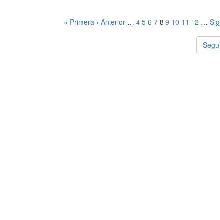
« Primera
‹ Anterior
…
4
5
6
7
8
9
10
11
12
…
Sig
Segui