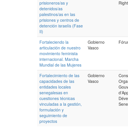
prisioneros/as y
Right
detenidos/as
palestinos/as en las
prisiones y centros de
detención israelís (Fase
II)
Fortaleciendo la
Gobierno
Fóru
articulación de nuestro
Vasco
movimiento feminista
internacional. Marcha
Mundial de las Mujeres
Fortalecimiento de las
Gobierno
Cons
capacidades de las
Vasco
Orga
entidades locales
Gouv
senegalesas en
d'Ap
cuestiones técnicas
Déve
vinculadas a la gestión,
Sene
formulación y
seguimiento de
proyectos