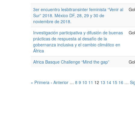
3er encuentro lesbitransinter feminista “Venir al
Go
Sur” 2018. México DF, 28, 29 y 30 de
noviembre de 2018.
Investigación participativa y difusión de buenas
Go
prácticas de respuesta al desafío de la
gobernanza inclusiva y el cambio climático en
África
Africa Basque Challenge “Mind the gap”
Go
« Primera
‹ Anterior
…
8
9
10
11
12
13
14
15
16
…
Si