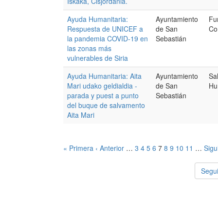
Iskaka, Cisjordania.
Ayuda Humanitaria:
Ayuntamiento
Fu
Respuesta de UNICEF a
de San
Co
la pandemia COVID-19 en
Sebastián
las zonas más
vulnerables de Siria
Ayuda Humanitaria: Aita
Ayuntamiento
Sa
Mari udako geldialdia -
de San
Hu
parada y puest a punto
Sebastián
del buque de salvamento
Aita Mari
« Primera
‹ Anterior
…
3
4
5
6
7
8
9
10
11
…
Sigu
Segui