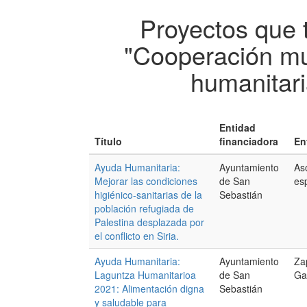
Proyectos que 
"Cooperación mu
humanitari
Entidad
Título
financiadora
En
Ayuda Humanitaria:
Ayuntamiento
As
Mejorar las condiciones
de San
es
higiénico-sanitarias de la
Sebastián
población refugiada de
Palestina desplazada por
el conflicto en Siria.
Ayuda Humanitaria:
Ayuntamiento
Za
Laguntza Humanitarioa
de San
Ga
2021: Alimentación digna
Sebastián
y saludable para