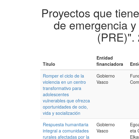
Proyectos que tien
de emergencia y 
(PRE)".
Entidad
Título
financiadora
Enti
Romper el ciclo de la
Gobierno
Fun
violencia en un centro
Vasco
Comi
transformativo para
adolescentes
vulnerables que ofrezca
oportunidades de ocio,
vida y socialización
Respuesta humanitaria
Gobierno
Egoa
integral a comunidades
Vasco
eta 
rurales afectadas por la
Elka