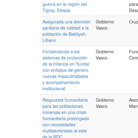
guerra en la región del
para
Tigray, Etiopia
Desa
Asegurada una atención
Gobierno
Cruz
sanitaria de calidad a la
Vasco
población de Babliyeh,
Líbano
Fortaleciendo a los
Gobierno
Fun
sistemas de protección
Vasco
Comi
de la infancia en Yumbe
con enfoque de género,
nuevas masculinidades
y acompañamiento
institucional
Respuesta humanitaria
Gobierno
Asoc
para las poblaciones
Vasco
Manu
inmersas en una crisis
humanitaria prolongada
con necesidades
multisectoriales al este
de la RDC